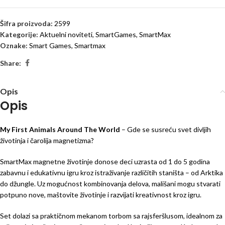
Šifra proizvoda:
2599
Kategorije:
Aktuelni noviteti
,
SmartGames
,
SmartMax
Oznake:
Smart Games
,
Smartmax
Share:
Opis
Opis
My First Animals Around The World
– Gde se susreću svet divljih
životinja i čarolija magnetizma?
SmartMax magnetne životinje donose deci uzrasta od 1 do 5 godina
zabavnu i edukativnu igru kroz istraživanje različitih staništa – od Arktika
do džungle. Uz mogućnost kombinovanja delova, mališani mogu stvarati
potpuno nove, maštovite životinje i razvijati kreativnost kroz igru.
Set dolazi sa praktičnom mekanom torbom sa rajsferšlusom, idealnom za