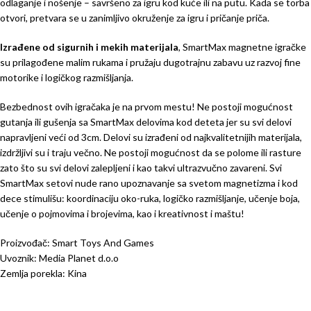
odlaganje i nošenje – savršeno za igru kod kuće ili na putu. Kada se torba
otvori, pretvara se u zanimljivo okruženje za igru i pričanje priča.
Izrađene od sigurnih i mekih materijala
, SmartMax magnetne igračke
su prilagođene malim rukama i pružaju dugotrajnu zabavu uz razvoj fine
motorike i logičkog razmišljanja.
Bezbednost ovih igračaka je na prvom mestu! Ne postoji mogućnost
gutanja ili gušenja sa SmartMax delovima kod deteta jer su svi delovi
napravljeni veći od 3cm. Delovi su izrađeni od najkvalitetnijih materijala,
izdržljivi su i traju večno. Ne postoji mogućnost da se polome ili rasture
zato što su svi delovi zalepljeni i kao takvi ultrazvučno zavareni. Svi
SmartMax setovi nude rano upoznavanje sa svetom magnetizma i kod
dece stimulišu: koordinaciju oko-ruka, logičko razmišljanje, učenje boja,
učenje o pojmovima i brojevima, kao i kreativnost i maštu!
Proizvođač: Smart Toys And Games
Uvoznik: Media Planet d.o.o
Zemlja porekla: Kina