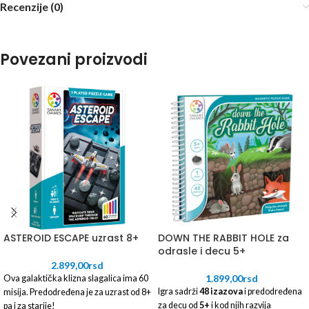
Recenzije (0)
Povezani proizvodi
ASTEROID ESCAPE uzrast 8+
DOWN THE RABBIT HOLE za
odrasle i decu 5+
2.899,00
rsd
1.899,00
rsd
Ova galaktička klizna slagalica ima 60
Igra sadrži
48 izazova
i predodređena
misija. Predodređena je za uzrast od 8+
za decu od
5+
i kod njih razvija
pa i za starije!