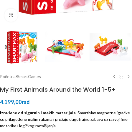
Click to enlarge
Početna
/
SmartGames
My First Animals Around the World 1-5+
4.199,00
rsd
Izrađene od sigurnih i mekih materijala
, SmartMax magnetne igračke
su prilagođene malim rukama i pružaju dugotrajnu zabavu uz razvoj fine
motorike i logičkog razmišljanja.